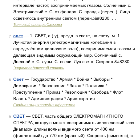
интервале частот, воспринимаемых глазом. Солнечный с.
Электрический с. С. от фонаря. С. правды (перен.). Лицо
осветилось внутренним светом (перен.:&#8230; …
Толковый словарь Ожегова
свет
— 1. СВЕТ, а ( у), предл. в свете, на свету; м. 1.
7
Лучистая энергия (электромагнитные колебания в
определённом диапазоне волн), воспринимаемая глазом и
делающая видимым окружающий мир. Солнечный с.
Дневной с. С. луны. С. свечи. Луч света. Скорость&#8230; …
Энциклопедический словарь
Свет
— Государство * Армия * Война * Выборы *
8
Демократия * Завоевание * Закон * Политика *
Преступление * Приказ * Революция * Свобода * Флот
Власть * Администрация * Аристократия …
Сводная энциклопедия афоризмов
СВЕТ
— СВЕТ, часть общего ЭЛЕКТРОМАГНИТНОГО
9
СПЕКТРА, которую может воспринимать человеческий глаз.
Диапазон длины волны видимого света от 400 нм
(фиолетовый) до 770 нм (красный). Скорость (символ с), с