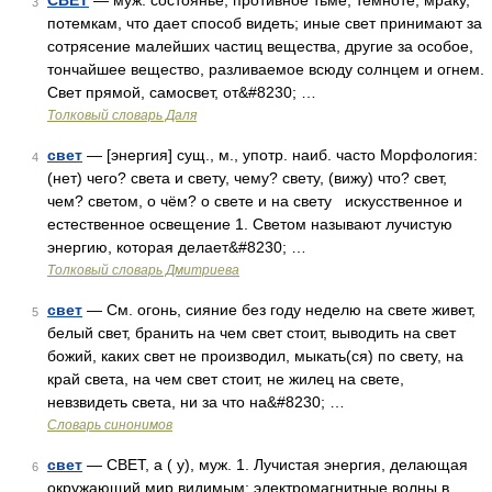
СВЕТ
— муж. состоянье, противное тьме, темноте, мраку,
3
потемкам, что дает способ видеть; иные свет принимают за
сотрясение малейших частиц вещества, другие за особое,
тончайшее вещество, разливаемое всюду солнцем и огнем.
Свет прямой, самосвет, от&#8230; …
Толковый словарь Даля
свет
— [энергия] сущ., м., употр. наиб. часто Морфология:
4
(нет) чего? света и свету, чему? свету, (вижу) что? свет,
чем? светом, о чём? о свете и на свету искусственное и
естественное освещение 1. Светом называют лучистую
энергию, которая делает&#8230; …
Толковый словарь Дмитриева
свет
— См. огонь, сияние без году неделю на свете живет,
5
белый свет, бранить на чем свет стоит, выводить на свет
божий, каких свет не производил, мыкать(ся) по свету, на
край света, на чем свет стоит, не жилец на свете,
невзвидеть света, ни за что на&#8230; …
Словарь синонимов
свет
— СВЕТ, а ( у), муж. 1. Лучистая энергия, делающая
6
окружающий мир видимым; электромагнитные волны в