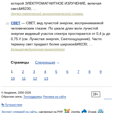
которой ЭЛЕКТРОМАГНИТНОЕ ИЗЛУЧЕНИЕ, включая
свет,&#8230; …
Научно-технический энциклопедический словарь
СВЕТ
— СВЕТ, вид лучистой энергии, воспринимаемой
10
человеческим глазом. По шкале длин волн лучистой
энергии видимый участок спектра простирается от 0,4 ju до
0,75 // (см. Лучистая энергия, Сеетоощущениё). Часто
термину свет придают более широкое&#8230; …
Большая медицинская энциклопедия
Страницы
Следующая
→
1
2
3
4
5
6
7
8
9
10
11
12
13
© Академик, 2000-2026
18+
Обратная связь:
Техподдержка
,
Реклама на сайте
👣 Путешествия
Экспорт словарей на сайты
, сделанные на PHP,
Joomla,
Drupal,